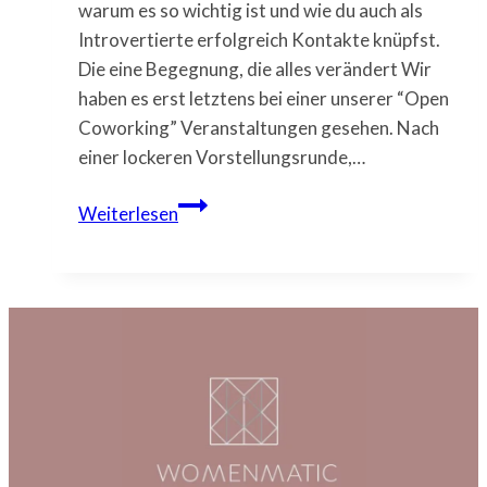
warum es so wichtig ist und wie du auch als
Introvertierte erfolgreich Kontakte knüpfst.
Die eine Begegnung, die alles verändert Wir
haben es erst letztens bei einer unserer “Open
Coworking” Veranstaltungen gesehen. Nach
einer lockeren Vorstellungsrunde,…
Warum
Weiterlesen
Netzwerken
für
selbständige
Frauen
ein
Gamechanger
ist
–
und