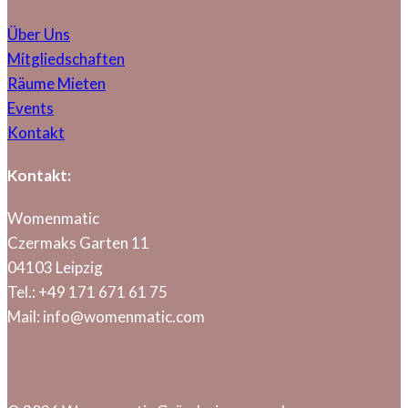
Über Uns
Mitgliedschaften
Räume Mieten
Events
Kontakt
Kontakt:
Womenmatic
Czermaks Garten 11
04103 Leipzig
Tel.: +49 171 671 61 75
Mail: info@womenmatic.com